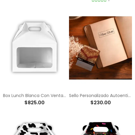
Box Lunch Blanca Con Ventana De Acetato
Sello Personalizado Autoentintable - Exlibris - Sello Para Marcar Tus Libros (2.3x5.9cm)
$825.00
$230.00