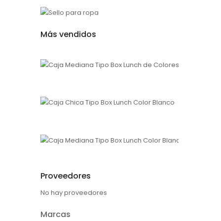
Más vendidos
Caja Media
1
$200.00
Caja Chica 
$150.00
Caja Med
1
$175.00
Proveedores
No hay proveedores
Marcas