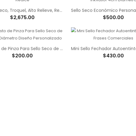
Sello En Seco, Troquel, Alto Relieve, Realce
$2,675.00
$500.00
Repuesto de Pinza Para Sello Seco de 4cm de Diámetro Diseño Personalizado
$200.00
$430.00
na Tipo Box Lunch de Colores
Tipo Box Lunch Color Blanco
iana Tipo Box Lunch Color Blanco