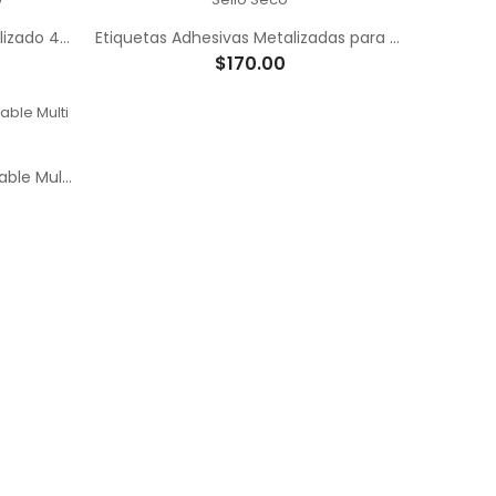
Sello Seco Económico Personalizado 4cm Diámetro
Etiquetas Adhesivas Metalizadas para Sello Seco
$170.00
Mini Sello Fechador Autoentintable Multi Frases Comerciales