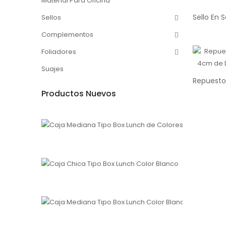
Material Para Oficina
Sellos
Complementos
Foliadores
Suajes
Productos Nuevos
Caja Media
1
$200.00
Caja Chica 
$150.00
Caja Med
1
$175.00