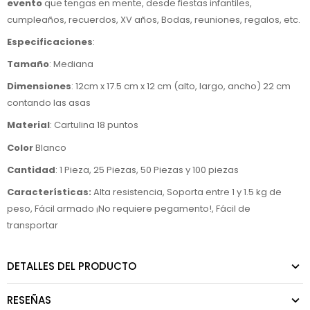
evento
que tengas en mente, desde fiestas infantiles,
cumpleaños, recuerdos, XV años, Bodas, reuniones, regalos, etc.
Especificaciones
:
Tamaño
: Mediana
Dimensiones
: 12cm x 17.5 cm x 12 cm (alto, largo, ancho) 22 cm
contando las asas
Material
: Cartulina 18 puntos
Color
Blanco
Cantidad
: 1 Pieza, 25 Piezas, 50 Piezas y 100 piezas
Características:
Alta resistencia, Soporta entre 1 y 1.5 kg de
peso, Fácil armado ¡No requiere pegamento!, Fácil de
transportar
DETALLES DEL PRODUCTO
RESEÑAS