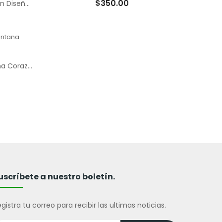
$350.00
Bolsa Tipo Boutique con Cordón Diseño Vaca
Caja Para Galletas Con Ventana Corazón De Acetato
iente
uscríbete a nuestro boletín.
gistra tu correo para recibir las ultimas noticias.