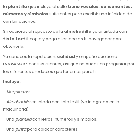
la
plantilla
que incluye el sello
tiene vocales, consonantes,
números y símbolos
suficientes para escribir una infinidad de
combinaciones.
Si requieres el repuesto de la
almohadilla
ya entintada con
tinta textil
, copia y pega el enlace en tu navegador para
obtenerlo.
Ya conoces la reputación,
calidad
y empeño que tiene
INKVASOR®
con sus clientes, así que no dudes en preguntar por
los diferentes productos que tenemos para ti.
Incluye:
-
Maquinaria
-
Almohadilla
entintada con tinta textil (ya integrada en la
maquinaria)
-
Una
plantilla
con letras, números y símbolos.
-
Una
pinza
para colocar caracteres.