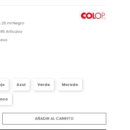
os 25 ml Negro
95 Artículos
uevo
ojo
Azul
Verde
Morado
anco
AÑADIR AL CARRITO