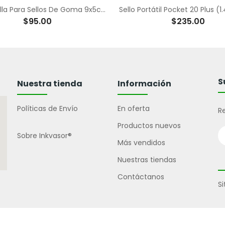
Almohadilla Para Sellos De Goma 9x5cm
Sello Portátil Pocket 20 Plus (
$95.00
$235.00
S
Nuestra tienda
Información
Políticas de Envío
En oferta
Re
Productos nuevos
Sobre Inkvasor®
Más vendidos
Nuestras tiendas
Contáctanos
S
2024 Inkvasor® Todos los derechos reservados.