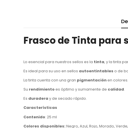
De
Frasco de Tinta para s
Lo esencial para nuestros sellos es la
tinta
, y la tinta p
Es ideal para su uso en sellos
autoentintables
o de b
La tinta cuenta con una gran
pigmentación
en colores
Su
rendimiento
es óptimo y sumamente de
calidad
.
Es
duradera
y de secado rápido.
Características
Contenido
: 25 ml
Colores disponibles:
Negro, Azul, Rojo, Morado, Verde