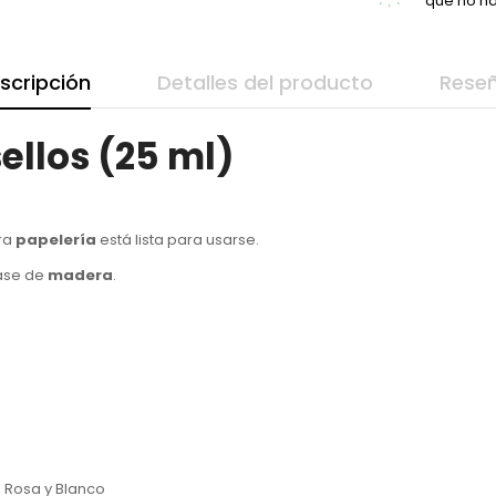
que no ha
scripción
Detalles del producto
Rese
ellos (25 ml)
ara
papelería
está lista para usarse.
ase de
madera
.
.
, Rosa y Blanco