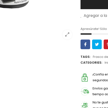
Agregar a la 
Apresúrate! Sól
TAGS:
Frasco de
CATEGORIES:
In
¡Confía e
seguridad
Envíos ga
tiempo a
No te gus